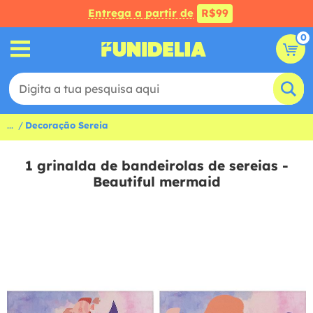
Entrega a partir de
R$99
0
...
Decoração Sereia
1 grinalda de bandeirolas de sereias -
Beautiful mermaid