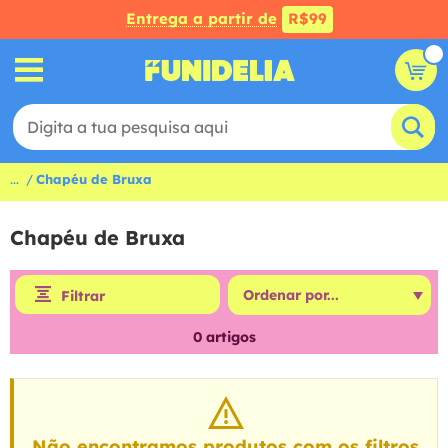
Entrega a partir de
R$99
...
Chapéu de Bruxa
Chapéu de Bruxa
Filtrar
0
artigos
Não encontramos produtos com os filtros