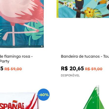
e flamingo rosa -
Bandeira de tucanos - To
Party
45
R$ 20,65
R$ 59,00
R$ 59,00
DISPONÍVEL
-60%