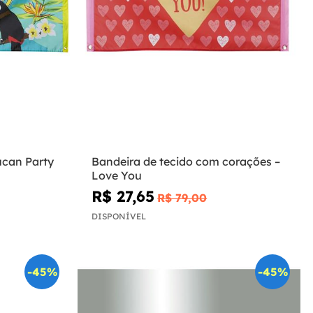
ucan Party
Bandeira de tecido com corações –
Love You
R$ 27,65
R$ 79,00
DISPONÍVEL
-45%
-45%