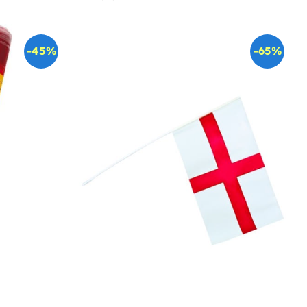
-45%
-65%