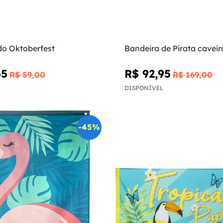
do Oktoberfest
Bandeira de Pirata caveir
65
R$ 92,95
R$ 59,00
R$ 169,00
DISPONÍVEL
-45%