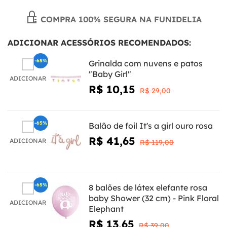
COMPRA 100% SEGURA NA FUNIDELIA
ADICIONAR ACESSÓRIOS RECOMENDADOS:
-65%
Grinalda com nuvens e patos
"Baby Girl"
ADICIONAR
R$ 10,15
R$ 29,00
-65%
Balão de foil It's a girl ouro rosa
R$ 41,65
ADICIONAR
R$ 119,00
-65%
8 balões de látex elefante rosa
baby Shower (32 cm) - Pink Floral
ADICIONAR
Elephant
R$ 13,65
R$ 39,00