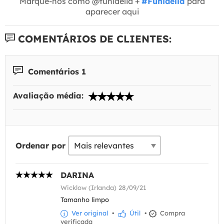
Marque-nos como @funidelia +
#Funidelia
para
aparecer aqui
COMENTÁRIOS DE CLIENTES:
Comentários 1
Avaliação média:
Ordenar por
DARINA
Wicklow (Irlanda) 28/09/21
Tamanho limpo
Ver original
•
Útil
•
Compra
verificada