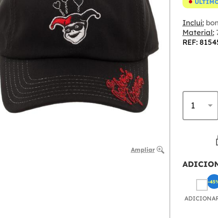
ÚLTIMO
Inclui:
bon
Material:
7
REF: 8154
Ampliar
ADICIO
-45
ADICIONA