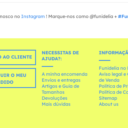
onosco no
Instagram
! Marque-nos como @funidelia +
#Fun
NECESSITAS DE
INFORMAÇÃ
 AO CLIENTE
AJUDA?:
Funidelia n
A minha encomenda
Aviso legal 
UIR O MEU
Envios e entregas
de Venda
EDIDO
Artigos e Guia de
Política de P
Tamanhos
Política de C
Devoluções
Sitemap
Mais dúvidas
About us