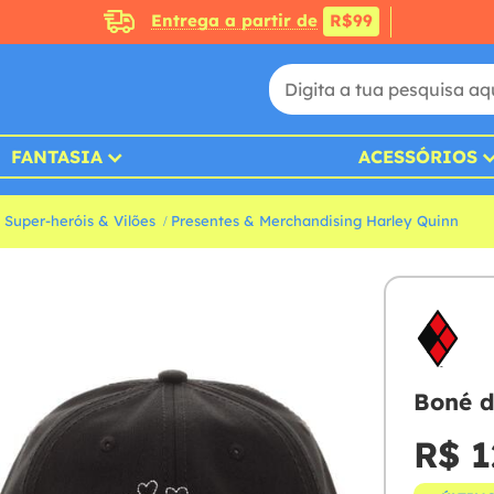
Entrega a partir de
R$99
FANTASIA
ACESSÓRIOS
 Super-heróis & Vilões
Presentes & Merchandising Harley Quinn
Boné d
R$ 1