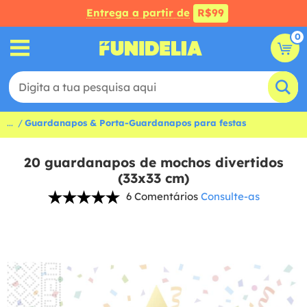
Entrega a partir de
R$99
0
...
Guardanapos & Porta-Guardanapos para festas
20 guardanapos de mochos divertidos
(33x33 cm)
6 Comentários
Consulte-as