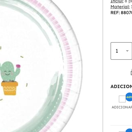
Inclui:
8 p
Material:
REF: 8807
ADICIO
-60
ADICIONA