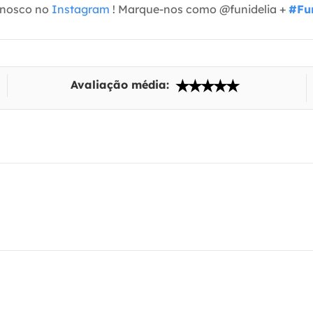
onosco no
Instagram
! Marque-nos como @funidelia +
#Fun
Avaliação média: