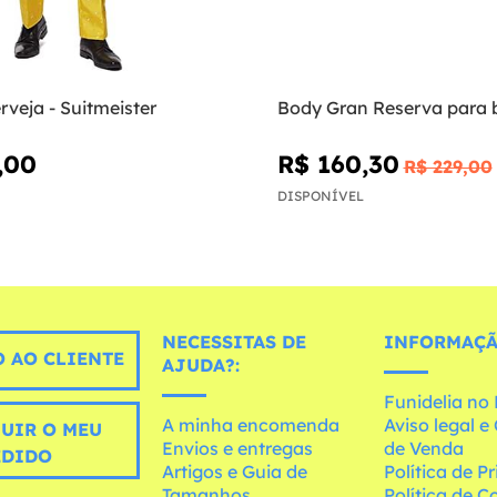
rveja - Suitmeister
Body Gran Reserva para 
,00
R$ 160,30
R$ 229,00
DISPONÍVEL
NECESSITAS DE
INFORMAÇÃ
 AO CLIENTE
AJUDA?:
Funidelia n
A minha encomenda
Aviso legal 
UIR O MEU
Envios e entregas
de Venda
EDIDO
Artigos e Guia de
Política de P
Tamanhos
Política de C