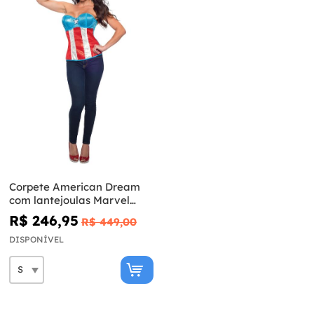
Corpete American Dream
com lantejoulas Marvel
para mulher
R$ 246,95
R$ 449,00
DISPONÍVEL