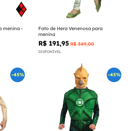
a menina -
Fato de Hera Venenosa para
menina
R$ 191,95
R$ 349,00
DISPONÍVEL
-45%
-45%