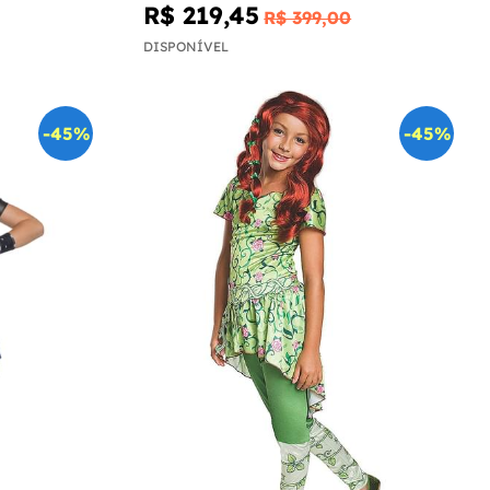
menino
R$ 219,45
R$ 399,00
DISPONÍVEL
-45%
-45%