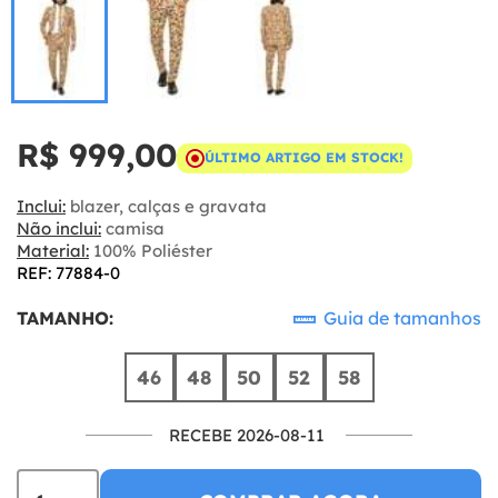
R$ 999,00
ÚLTIMO ARTIGO EM STOCK!
Inclui:
blazer, calças e gravata
Não inclui:
camisa
Material:
100% Poliéster
REF: 77884-0
TAMANHO:
Guia de tamanhos
46
48
50
52
58
RECEBE 2026-08-11