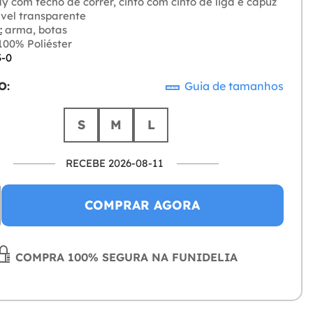
y com fecho de correr, cinto com cinto de liga e capuz
vel transparente
:
arma, botas
00% Poliéster
3-0
O:
Guia de tamanhos
S
M
L
RECEBE 2026-08-11
COMPRAR AGORA
COMPRA 100% SEGURA NA FUNIDELIA