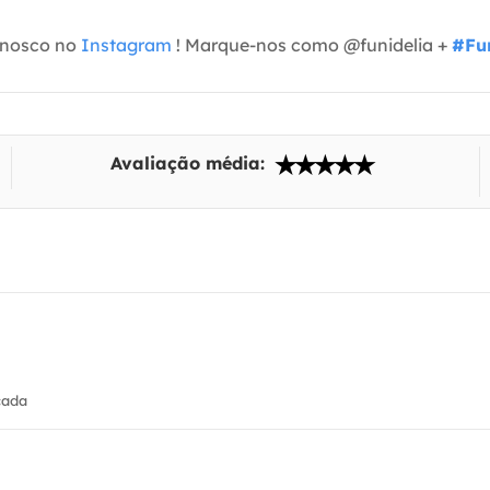
onosco no
Instagram
! Marque-nos como @funidelia +
#Fun
Avaliação média:
cada