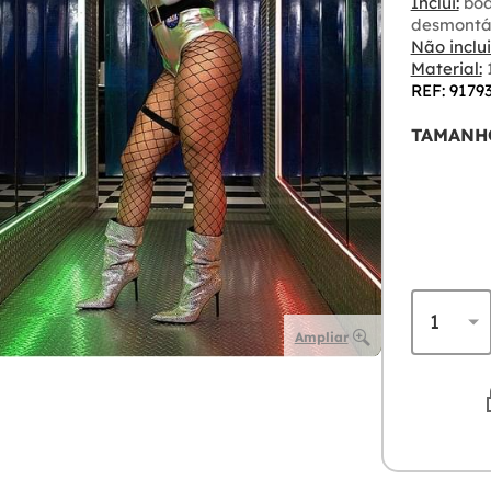
Inclui:
bod
desmontá
Não inclui
Material:
1
REF: 9179
TAMANH
Ampliar