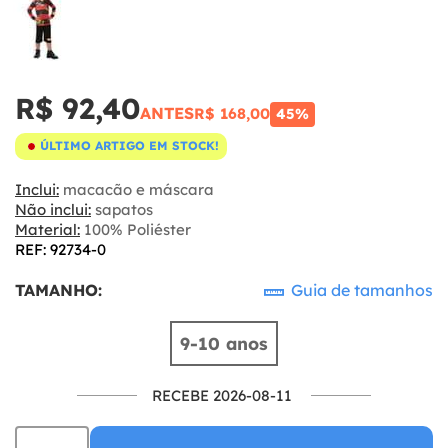
R$ 92,40
ANTES
R$ 168,00
45%
ÚLTIMO ARTIGO EM STOCK!
Inclui:
macacão e máscara
Não inclui:
sapatos
Material:
100% Poliéster
REF: 92734-0
TAMANHO:
Guia de tamanhos
9-10 anos
RECEBE 2026-08-11