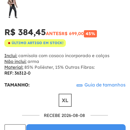
R$ 384,45
ANTES
R$ 699,00
45%
ÚLTIMO ARTIGO EM STOCK!
Inclui:
camisola com casaco incorporado e calças
Não inclui:
arma
Material:
85% Poliéster, 15% Outras Fibras:
REF: 36312-0
TAMANHO:
Guia de tamanhos
XL
RECEBE 2026-08-08