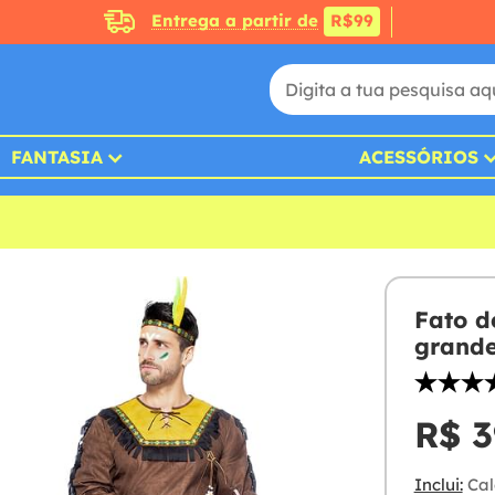
Entrega a partir de
R$99
FANTASIA
ACESSÓRIOS
Fato d
grand
R$ 3
Inclui:
Cal