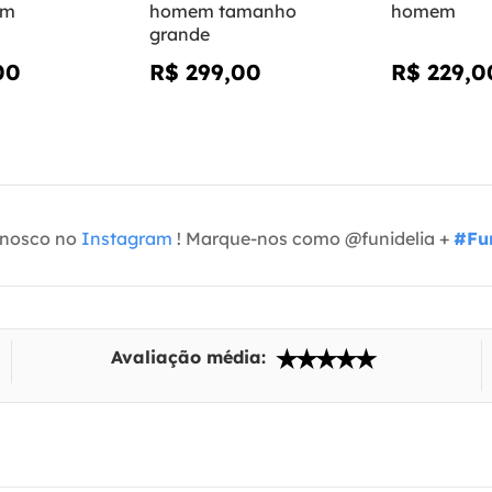
em
homem tamanho
homem
grande
00
R$ 299,00
R$ 229,0
onosco no
Instagram
! Marque-nos como @funidelia +
#Fun
Avaliação média: