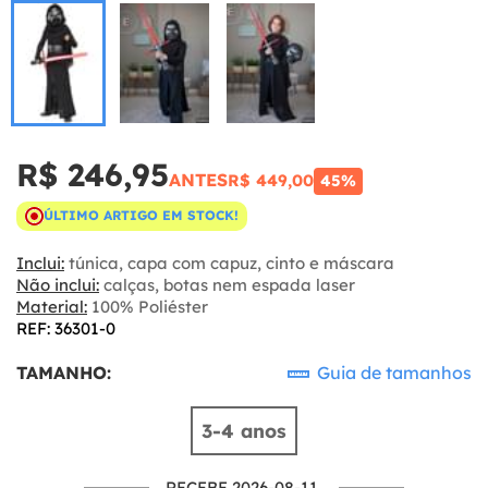
R$ 246,95
ANTES
R$ 449,00
45%
ÚLTIMO ARTIGO EM STOCK!
Inclui:
túnica, capa com capuz, cinto e máscara
Não inclui:
calças, botas nem espada laser
Material:
100% Poliéster
REF: 36301-0
TAMANHO:
Guia de tamanhos
3-4 anos
RECEBE 2026-08-11