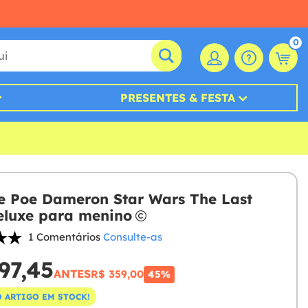
0
PRESENTES & FESTA
e Poe Dameron Star Wars The Last
eluxe para menino
1 Comentários
Consulte-as
97,45
ANTES
R$ 359,00
45%
 ARTIGO EM STOCK!