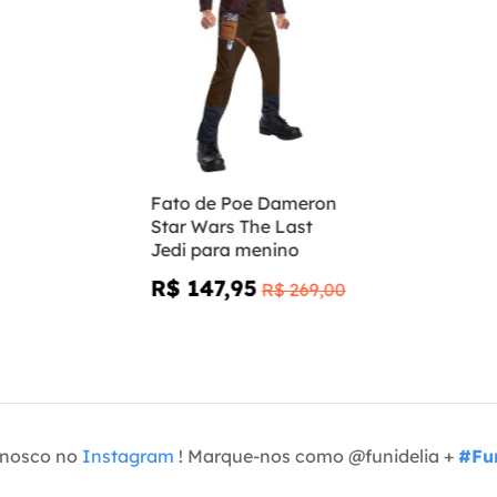
Fato de Poe Dameron
Star Wars The Last
Jedi para menino
R$ 147,95
R$ 269,00
onosco no
Instagram
! Marque-nos como @funidelia +
#Fun