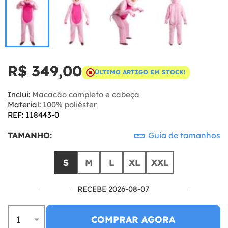
R$ 349,00
ÚLTIMO ARTIGO EM STOCK!
Inclui:
Macacão completo e cabeça
Material:
100% poliéster
REF: 118443-0
TAMANHO:
Guia de tamanhos
S
M
L
XL
XXL
RECEBE 2026-08-07
COMPRAR AGORA