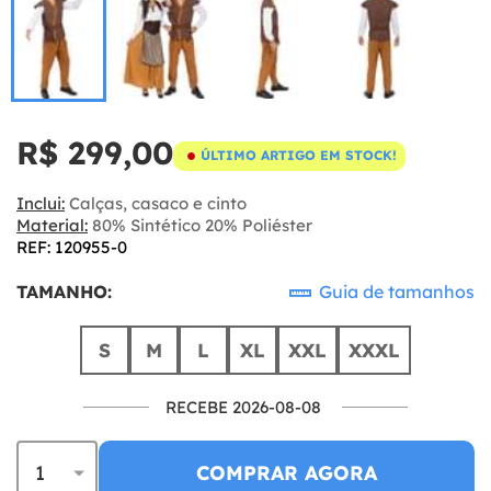
R$ 299,00
ÚLTIMO ARTIGO EM STOCK!
Inclui:
Calças, casaco e cinto
Material:
80% Sintético 20% Poliéster
REF: 120955-0
TAMANHO:
Guia de tamanhos
S
M
L
XL
XXL
XXXL
RECEBE 2026-08-08
COMPRAR AGORA