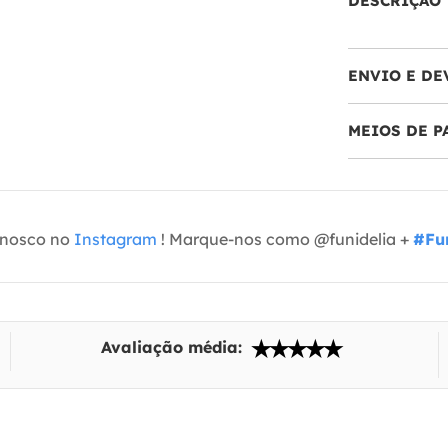
DESCRIÇÃO
ENVIO E DE
MEIOS DE 
onosco no
Instagram
! Marque-nos como @funidelia +
#Fun
Avaliação média: