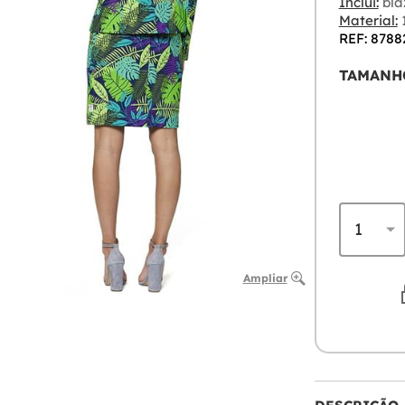
Inclui:
bla
Material:
1
REF: 8788
TAMANH
Ampliar