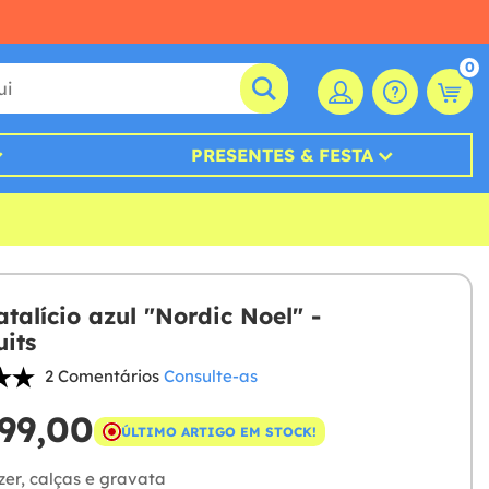
0
PRESENTES & FESTA
talício azul "Nordic Noel" -
its
2 Comentários
Consulte-as
99,00
ÚLTIMO ARTIGO EM STOCK!
zer, calças e gravata