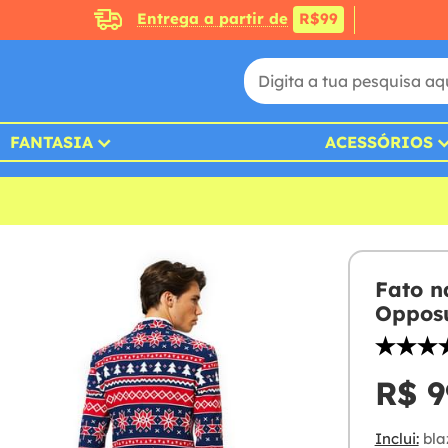
Entrega a partir de
R$99
FANTASIA
ACESSÓRIOS
Fato na
Opposu
R$ 9
Inclui:
bla