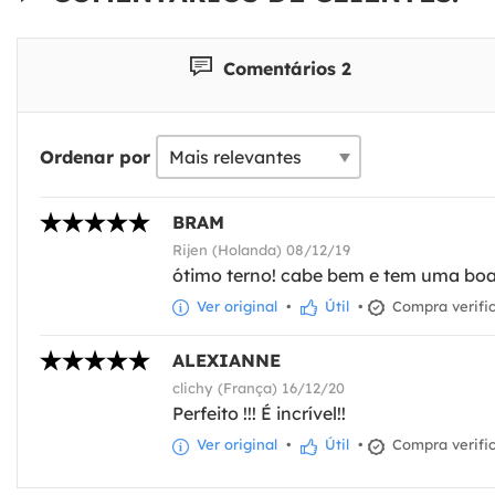
Comentários 2
Ordenar por
BRAM
Rijen (Holanda) 08/12/19
ótimo terno! cabe bem e tem uma boa
Ver original
•
Útil
•
Compra verifi
ALEXIANNE
clichy (França) 16/12/20
Perfeito !!! É incrível!!
Ver original
•
Útil
•
Compra verifi