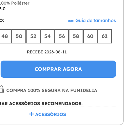
00% Poliéster
7-0
O:
Guia de tamanhos
48
50
52
54
56
58
60
62
RECEBE 2026-08-11
COMPRAR AGORA
COMPRA 100% SEGURA NA FUNIDELIA
NAR ACESSÓRIOS RECOMENDADOS:
ACESSÓRIOS