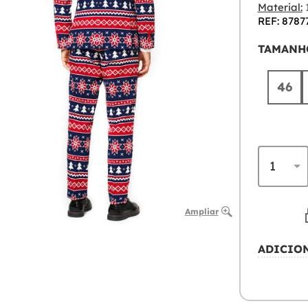
Material:
1
REF: 8787
TAMANH
46
Ampliar
ADICIO