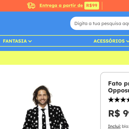
Entrega a partir de
R$99
FANTASIA
ACESSÓRIOS
Fato p
Opposu
R$ 9
Inclui:
bla