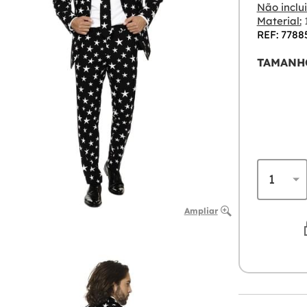
Não inclui
Material:
1
REF: 7788
TAMANH
Ampliar