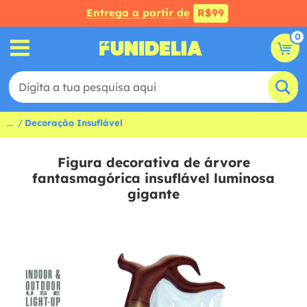
Entrega a partir de
R$99
0
...
Decoração Insuflável
Figura decorativa de árvore
fantasmagórica insuflável luminosa
gigante