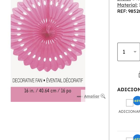
Material:
REF: 9852
ADICIO
Ampliar
-65
ADICIONA
-65