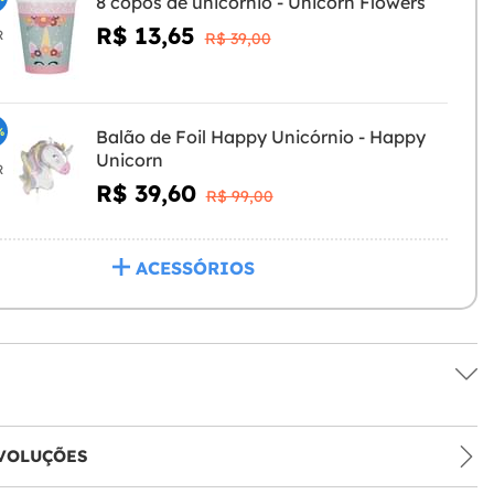
8 copos de unicórnio - Unicorn Flowers
R$ 13,65
R
R$ 39,00
%
Balão de Foil Happy Unicórnio - Happy
Unicorn
R
R$ 39,60
R$ 99,00
ACESSÓRIOS
VOLUÇÕES