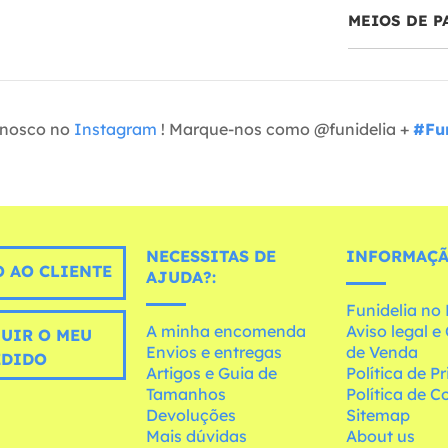
MEIOS DE 
onosco no
Instagram
! Marque-nos como @funidelia +
#Fun
NECESSITAS DE
INFORMAÇÃ
 AO CLIENTE
AJUDA?:
Funidelia n
A minha encomenda
Aviso legal 
UIR O MEU
Envios e entregas
de Venda
EDIDO
Artigos e Guia de
Política de P
Tamanhos
Política de C
Devoluções
Sitemap
Mais dúvidas
About us