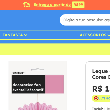
Entrega a partir de
R$99
FANTASIA
ACESSÓRIOS
Leque 
Cores 
R$ 1
ÚLTIMO
Inclui:
1 l