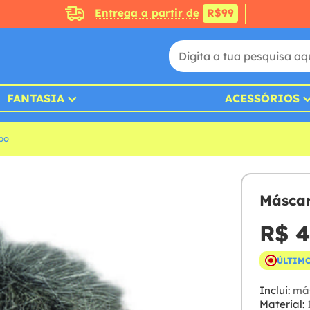
Entrega a partir de
R$99
FANTASIA
ACESSÓRIOS
bo
Máscar
R$ 4
ÚLTIMO
Inclui:
más
Material: