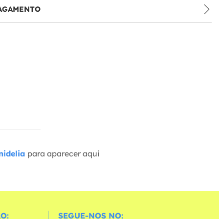
PAGAMENTO
idelia
para aparecer aqui
O:
SEGUE-NOS NO: