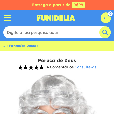
Entrega a partir de
R$99
0
...
Fantasias Deuses
Peruca de Zeus
4 Comentários
Consulte-as