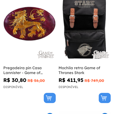
Pregadeira pin Casa
Mochila retro Game of
Lannister - Game of
Thrones Stark
Thrones
R$ 30,80
R$ 411,95
R$ 56,00
R$ 749,00
DISPONÍVEL
DISPONÍVEL