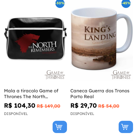
-30%
-45%
Mala a tiracolo Game of
Caneca Guerra dos Tronos
Thrones The North
Porto Real
Remembers
R$ 104,30
R$ 29,70
R$ 149,00
R$ 54,00
DISPONÍVEL
DISPONÍVEL