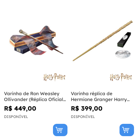
Varinha de Ron Weasley
Varinha réplica de
Ollivander (Réplica Oficial)
Hermione Granger Harry
- Harry Potter
Potter e Os Talismãs da
R$ 449,00
R$ 399,00
Morte
DISPONÍVEL
DISPONÍVEL