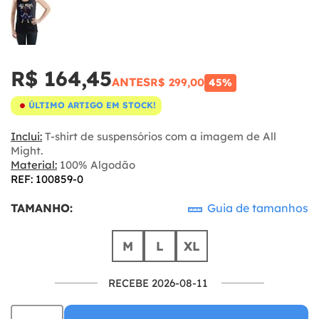
R$ 164,45
ANTES
R$ 299,00
45%
ÚLTIMO ARTIGO EM STOCK!
Inclui:
T-shirt de suspensórios com a imagem de All
Might.
Material:
100% Algodão
REF: 100859-0
TAMANHO:
Guia de tamanhos
M
L
XL
RECEBE 2026-08-11