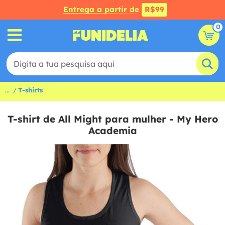
Entrega a partir de
R$99
0
...
T-shirts
T-shirt de All Might para mulher - My Hero
Academia