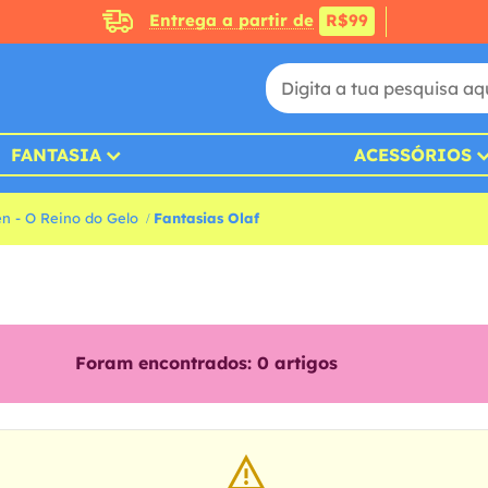
Entrega a partir de
R$99
FANTASIA
ACESSÓRIOS
en - O Reino do Gelo
Fantasias Olaf
Foram encontrados:
0
artigos