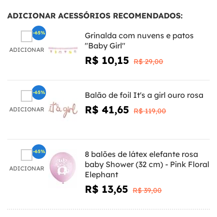
ADICIONAR ACESSÓRIOS RECOMENDADOS:
-65%
Grinalda com nuvens e patos
"Baby Girl"
ADICIONAR
R$ 10,15
R$ 29,00
-65%
Balão de foil It's a girl ouro rosa
R$ 41,65
ADICIONAR
R$ 119,00
-65%
8 balões de látex elefante rosa
baby Shower (32 cm) - Pink Floral
ADICIONAR
Elephant
R$ 13,65
R$ 39,00