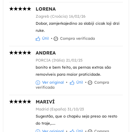
LORENA
Zagreb (Croácia) 16/02/26
Dobar, zamjerkajedino za slabiji cicak loji drzi
ruke.
Útil
•
Compra verificada
ANDREA
PORCIA (Itália) 21/02/25
bonito e bem feito, as pernas extras são
removíveis para maior praticidade.
Ver original
•
Útil
•
Compra
verificada
MARIVÍ
Madrid (España) 31/10/23
Sugestão, que o chapéu seja preso ao resto
do traje,.....
Ver original
•
Útil
•
Compra