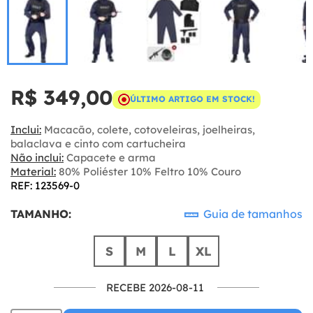
R$ 349,00
ÚLTIMO ARTIGO EM STOCK!
Inclui:
Macacão, colete, cotoveleiras, joelheiras,
balaclava e cinto com cartucheira
Não inclui:
Capacete e arma
Material:
80% Poliéster 10% Feltro 10% Couro
REF: 123569-0
TAMANHO:
Guia de tamanhos
S
M
L
XL
RECEBE 2026-08-11