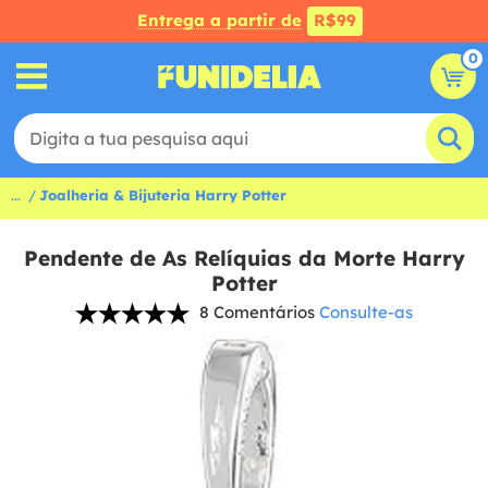
Entrega a partir de
R$99
0
...
Joalheria & Bijuteria Harry Potter
Pendente de As Relíquias da Morte Harry
Potter
8 Comentários
Consulte-as